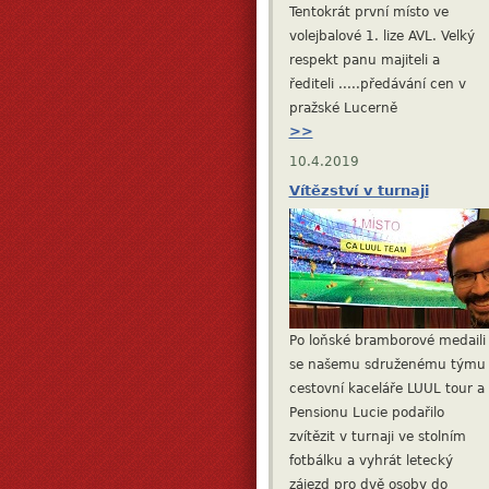
Tentokrát první místo ve
volejbalové 1. lize AVL. Velký
respekt panu majiteli a
řediteli .....předávání cen v
pražské Lucerně
>>
10.4.2019
Vítězství v turnaji
Po loňské bramborové medaili
se našemu sdruženému týmu
cestovní kaceláře LUUL tour a
Pensionu Lucie podařilo
zvítězit v turnaji ve stolním
fotbálku a vyhrát letecký
zájezd pro dvě osoby do