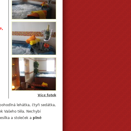
e,
Více fotek
pohodlná lehátka, čtyři sedátka,
ek Vašeho těla. Nechybí
esílka a stoleček a
plně