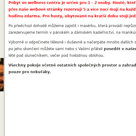
Pobyt ve wellness centru je určen pro 1 – 2 osoby. Hosté, kteří
přes naše webové stránky rezervují 5 a více nocí mají na každ
hodinu zdarma. Pro hosty, ubytované na kratší dobu stojí je
Po předchozí dohodě můžeme zajistit i masérku, která provádí nejrů
zarezervujeme termín v pánském a dámském kadeřnictví, na manikú
Výborně si odpočinete tělesně i duševně a načerpáte mnoho dalších s
po jeho skončení můžete sami nebo s Vašimi přáteli
posedět v naše
létě pod slunečníkem, večer pod hvězdnou oblohou.
Všechny pokoje včetně ostatních společných prostor a zahrad
pouze pro nekuřáky.