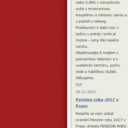
nebo 5.890 v romanticke
suite s mramorovou
koupelnou a rohovou vanou a
s posteli s nebesy.
Prodlouzeni o dalsi noci v
tydnu v pokoji i suite je
mozne - ceny dle naseho
ceniku.
Objednavejte E-mejlem s
poznamkou Valentyn a s
uvedením termínu, počtu
osob a nabídkou služeb.
Děkujeme.
>>
29.11.2017
Penzion roku 2017 v
Praze
Podařilo se nám získat
ocenění Penzion roku 2017 v
Praze. Anketa PENZION ROKU