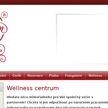
vání
Ceník
Rezervace
Platba
Fotogalerie
Wellness
Wellness centrum
Hledáte něco mimořádného pro Váš společný večer s
partnerem? Chcete si jen odpočinout po náročném pracovní
jednání nebo po namáhavém dnu při poznávání památek