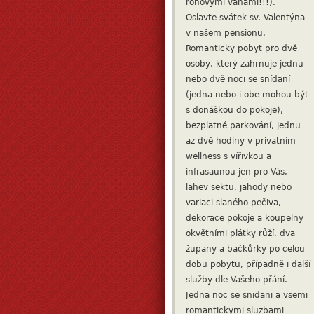
rohovými vanami!!!).
Oslavte svátek sv. Valentýna
v našem pensionu.
Romanticky pobyt pro dvě
osoby, který zahrnuje jednu
nebo dvě noci se snídaní
(jedna nebo i obe mohou být
s donáškou do pokoje),
bezplatné parkování, jednu
az dvě hodiny v privatním
wellness s vířivkou a
infrasaunou jen pro Vás,
lahev sektu, jahody nebo
variaci slaného pečiva,
dekorace pokoje a koupelny
okvětními plátky růží, dva
župany a bačkůrky po celou
dobu pobytu, případně i další
služby dle Vašeho přání.
Jedna noc se snidani a vsemi
romantickymi sluzbami