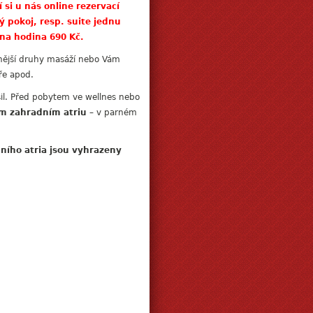
 si u nás online rezervací
ý pokoj, resp. suite jednu
dna hodina 690 Kč.
znější druhy masáží nebo Vám
ře apod.
il. Před pobytem ve wellnes nebo
m zahradním atriu
– v parném
ního atria jsou vyhrazeny