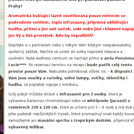
Prahy?
Aromatická bublající lázeň osvětlovaná pouze měnícím se
podvodním světlem, teplo infrasauny, příjemná uklidňující
hudba, přítmí a jen svit svíček, sekt nebo jiné chlazené nápoj
jen Vy a Váš protějšek. Kdo by nepodlehl?
Dopřejte si s partnerem nebo s někým Vám blízkým neopakovatelný
společný zážitek. Nechte se unést do světa naprosté relaxace a
uvolnění. Naše wellness centrum se nachází přímo
v atriu Pensionu
Lucie****
. Po rezervaci termínu na recepci
bude patřit celý tento
prostor pouze Vám
. Nebudete potřebovat vůbec nic –
k dispozici
Vám jsou osušky a ručníky, solné lampy, svíčky, skleničky i
hudba
, za poplatek nápoje z minibaru.
Svůj pobyt můžete strávit v
infrasauně pro 2 osoby
, která je
vybavena barevnou chromoterapií nebo ve
whirlpoolu (jacuzzi) o
rozměrech 220 x 220 cm
, které je určeno pro 5 – 6 osob a má dvě 
přes padesát nejrůznějších trysek, které promasírují snad každý kous
samozřejmě ani
masážní sprcha s tropickým deštěm
, příjemná kř
vybavený milibar.