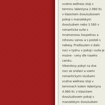
vcetne wellness stoji v
terminu Valentyna 2.980 Kc
v klasickem dvouluzkovem
pokoji s manzelskym
dvouluzkem nebo 3.580 v
romanticke suite s
mramorovou koupelnou a
rohovou vanou a s posteli s
nebesy. Prodlouzeni o dalsi
noci v tydnu v pokoji i suite je
mozne - ceny dle naseho
ceniku.
Vikendovy pobyt na dve
noci se snidani a vsemi
romantickymi sluzbami
vcetne wellness stoji v
terminech kolem Valentyna
4.980 Kc v klasickem
dvouluzkovem pokoji s
manzelskym dvouluzkem