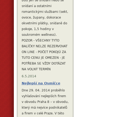
bud jen se snídaní nebo se
snídaní a ostatními
romantickými službami (sekt,
ovoce, župany, dokorace
okvetními plátky, snídaně do
pokoje, 1,5 hodiny v
soukromém wellness).
POZOR - VŠECHNY TYTO
BALÍČKY NELZE REZERVOVAT
ON LINE - POČET POKOJÚ ZA
TUTO CENU JE OMEZEN - JE
POTŘEBA SE VŽDY DOTÁZAT
NA VOLNÝ TERMÍN
6.5.2014
Nejlepší na Osmičce
Dne 29. 04. 2014 proběhlo
vyhlašování nejlepších firem
v obvodu Praha 8 – v obvodu,
který má nejvíce podnikatelů
a firem v celé Praze. V této