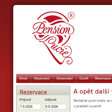
Úvod
Ubytování
Stravování
Ceník
Rezervace
A opět další 
Rezervace
Příjezd
Odjezd
Tentokrát první místo ve v
v pražské Lucerně