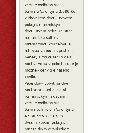
vcetne wellness stoji v
terminu Valentyna 2.980 Kc
v klasickem dvouluzkovem
pokoji s manzelskym
dvouluzkem nebo 3.580 v
romanticke suite s
mramorovou koupelnou a
rohovou vanou a s posteli s
nebesy. Prodlouzeni o dalsi
noci v tydnu v pokoji i suite je
mozne - ceny dle naseho
ceniku.
Vikendovy pobyt na dve
noci se snidani a vsemi
romantickymi sluzbami
vcetne wellness stoji v
terminech kolem Valentyna
4.980 Kc v klasickem
dvouluzkovem pokoji s
manzelskym dvouluzkem