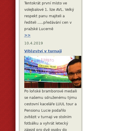
Tentokrát první místo ve
volejbalové 1. lize AVL. Velký
respekt panu majiteli a
řediteli .....předávání cen v
pražské Lucerně
>>
10.4.2019
Vítězství v turnaji
Po loňské bramborové medaili
se našemu sdruženému týmu
cestovní kaceláře LUUL tour a
Pensionu Lucie podařilo
zvítězit v turnaji ve stolním
fotbálku a vyhrát letecký
zájezd pro dvě osoby do