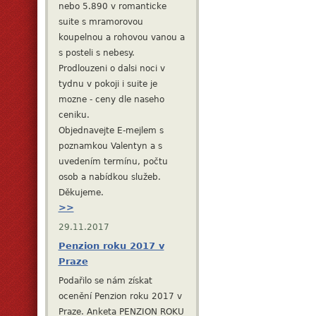
nebo 5.890 v romanticke
suite s mramorovou
koupelnou a rohovou vanou a
s posteli s nebesy.
Prodlouzeni o dalsi noci v
tydnu v pokoji i suite je
mozne - ceny dle naseho
ceniku.
Objednavejte E-mejlem s
poznamkou Valentyn a s
uvedením termínu, počtu
osob a nabídkou služeb.
Děkujeme.
>>
29.11.2017
Penzion roku 2017 v
Praze
Podařilo se nám získat
ocenění Penzion roku 2017 v
Praze. Anketa PENZION ROKU