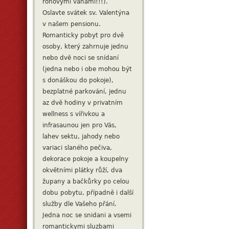
rohovými vanami!!!).
Oslavte svátek sv. Valentýna
v našem pensionu.
Romanticky pobyt pro dvě
osoby, který zahrnuje jednu
nebo dvě noci se snídaní
(jedna nebo i obe mohou být
s donáškou do pokoje),
bezplatné parkování, jednu
az dvě hodiny v privatním
wellness s vířivkou a
infrasaunou jen pro Vás,
lahev sektu, jahody nebo
variaci slaného pečiva,
dekorace pokoje a koupelny
okvětními plátky růží, dva
župany a bačkůrky po celou
dobu pobytu, případně i další
služby dle Vašeho přání.
Jedna noc se snidani a vsemi
romantickymi sluzbami